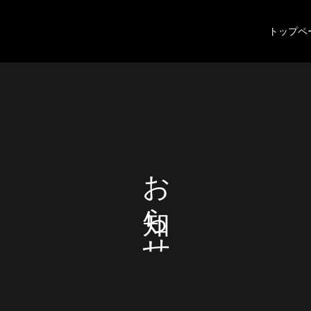
トップペ
お
ら
せ